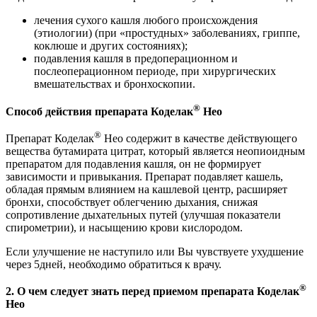
лечения сухого кашля любого происхождения
(этиологии) (при «простудных» заболеваниях, гриппе,
коклюше и других состояниях);
подавления кашля в предоперационном и
послеоперационном периоде, при хирургических
вмешательствах и бронхоскопии.
®
Способ действия препарата Коделак
Нео
®
Препарат Коделак
Нео содержит в качестве действующего
вещества бутамирата цитрат, который является неопиоидным
препаратом для подавления кашля, он не формирует
зависимости и привыкания. Препарат подавляет кашель,
обладая прямым влиянием на кашлевой центр, расширяет
бронхи, способствует облегчению дыхания, снижая
сопротивление дыхательных путей (улучшая показатели
спирометрии), и насыщению крови кислородом.
Если улучшение не наступило или Вы чувствуете ухудшение
через 5дней, необходимо обратиться к врачу.
®
2. О чем следует знать перед приемом препарата Коделак
Нео