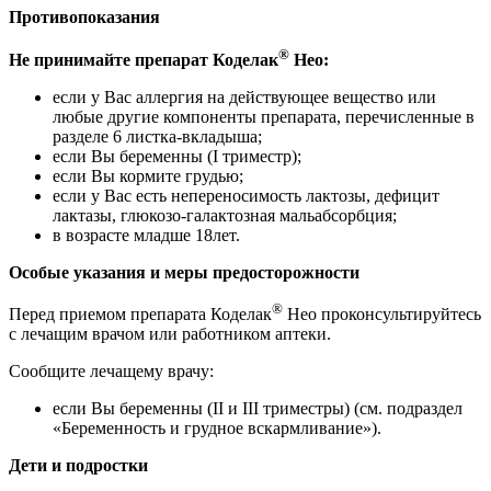
Противопоказания
®
Не принимайте препарат Коделак
Нео:
если у Вас аллергия на действующее вещество или
любые другие компоненты препарата, перечисленные в
разделе 6 листка-вкладыша;
если Вы беременны (I триместр);
если Вы кормите грудью;
если у Вас есть непереносимость лактозы, дефицит
лактазы, глюкозо-галактозная мальабсорбция;
в возрасте младше 18лет.
Особые указания и меры предосторожности
®
Перед приемом препарата Коделак
Нео проконсультируйтесь
с лечащим врачом или работником аптеки.
Сообщите лечащему врачу:
если Вы беременны (II и III триместры) (см. подраздел
«Беременность и грудное вскармливание»).
Дети и подростки