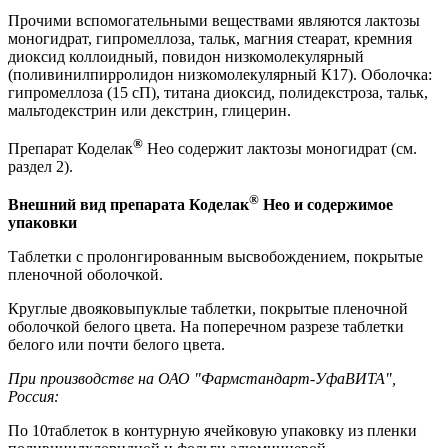
Прочими вспомогательными веществами являются лактозы
моногидрат, гипромеллоза, тальк, магния стеарат, кремния
диоксид коллоидный, повидон низкомолекулярный
(поливинилпирролидон низкомолекулярный К17). Оболочка:
гипромеллоза (15 сП), титана диоксид, полидекстроза, тальк,
мальтодекстрин или декстрин, глицерин.
®
Препарат Коделак
Нео содержит лактозы моногидрат (см.
раздел 2).
®
Внешний вид препарата Коделак
Нео и содержимое
упаковки
Таблетки с пролонгированным высвобождением, покрытые
пленочной оболочкой.
Круглые двояковыпуклые таблетки, покрытые пленочной
оболочкой белого цвета. На поперечном разрезе таблетки
белого или почти белого цвета.
При производстве на ОАО "Фармстандарт-
УфаВИТА
",
Россия:
По 10таблеток в контурную ячейковую упаковку из пленки